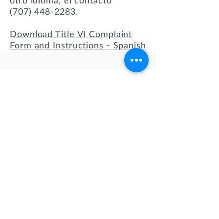
otro idioma, el contacto
(707) 448-2283
.
Download Title VI Complaint
Form and Instructions - Spanish
QUICK LINKS
Play Bingo
Donate
Our Services
Family Resources
Employment
Agency Reporting
Apply Today!
CONTACT US
Pace Solano